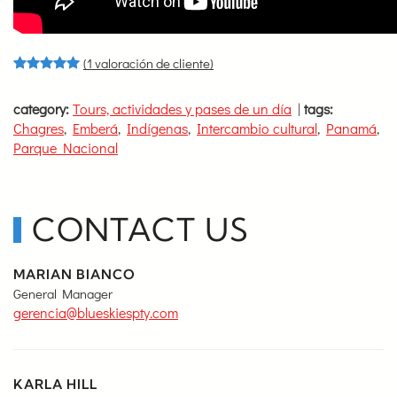
(
1
valoración de cliente)
Valorado con
1
5.00
de 5 en base a
valoración de u
category:
Tours, actividades y pases de un día
|
tags:
Chagres
,
Emberá
,
Indígenas
,
Intercambio cultural
,
Panamá
,
Parque Nacional
CONTACT US
MARIAN BIANCO
General Manager
gerencia@blueskiespty.com
KARLA HILL